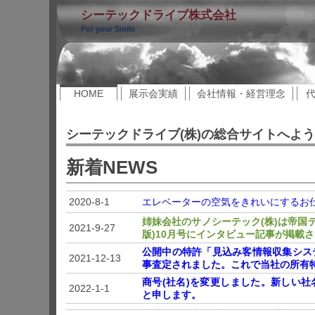
シーテックドライブ株式会社
For your Smile
HOME
展示会実績
会社情報・経営理念
シーテックドライブ(株)の総合サイトへよ
新着NEWS
2020-8-1
エレベーターの空気をきれいにするお仕事
姉妹会社のサノシーテック(株)は帝国
2021-9-27
版)10月号にインタビュー記事が掲載され
公開中の特許「見込み客情報収集シス
2021-12-13
事査定されました。これで当社の所有
商号(社名)を変更しました。新しい
2022-1-1
と申します。
2022-5-6
当社全自動麻雀卓「FR-X」の商標が