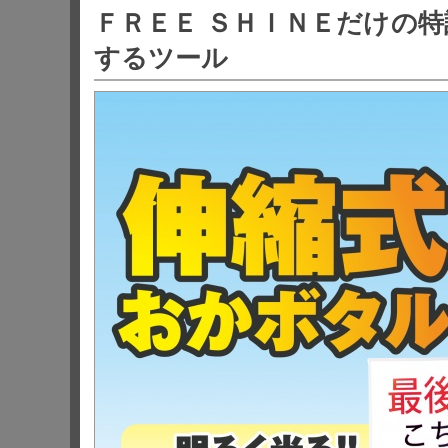
ＦＲＥＥ ＳＨＩＮＥだけの
2022-6-1
デジタルサイネージ43型・14型 大好
するツール
本店を移転しました。新住所は『〒104
2023-5-8
番４号N&E BLD.６F』です