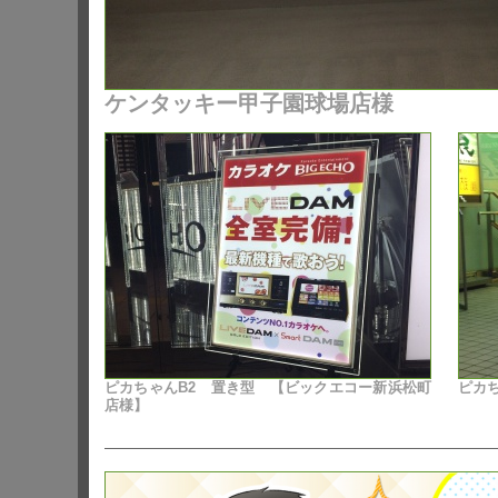
ケンタッキー甲子園球場店様
ピカちゃんB2 置き型 【ビックエコー新浜松町
ピカち
店様】